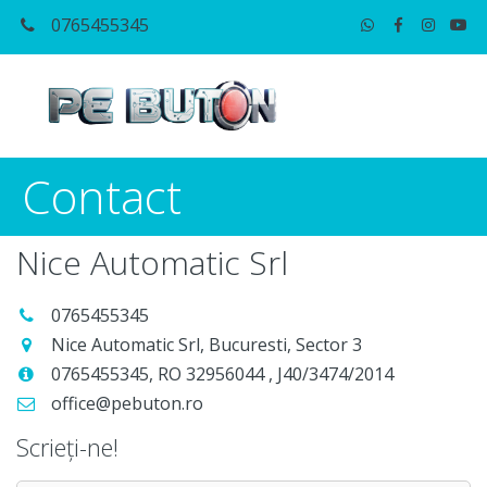
0765455345
Contact
Nice Automatic Srl
0765455345
Nice Automatic Srl
,
Bucuresti
,
Sector 3
0765455345
,
RO 32956044
,
J40/3474/2014
office@pebuton.ro
Scrieți-ne!