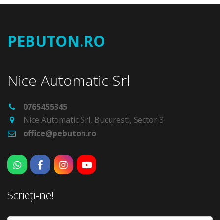
PEBUTON.RO
Nice Automatic Srl
0765455345
Nice Automatic Srl
,
Bucuresti
,
Sector 3
office@pebuton.ro
Scrieți-ne!