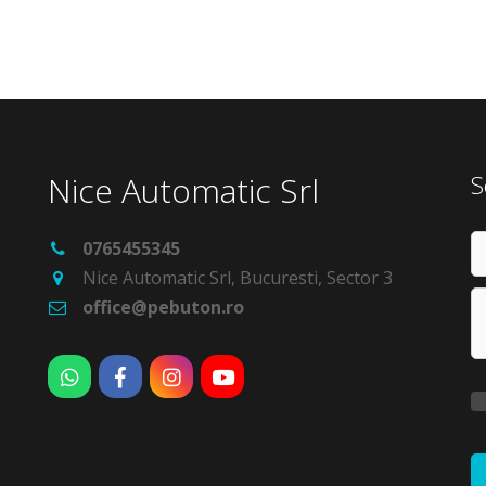
Nice Automatic Srl
S
0765455345
Nice Automatic Srl
,
Bucuresti
,
Sector 3
office@pebuton.ro