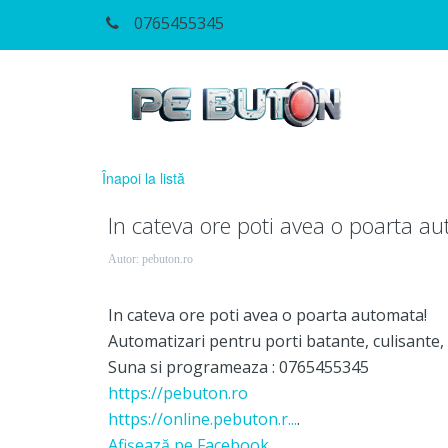
0765455345
Înapoi la listă
In cateva ore poti avea o poarta a
Autor:
pebuton.ro
In cateva ore poti avea o poarta automata!
Automatizari pentru porti batante, culisante
Suna si programeaza : 0765455345
https://pebuton.ro
https://online.pebuton.r...
.
Afişează pe Facebook