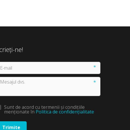
crieți-ne!
*
*
Sunt de acord cu termenii și condițiile
menționate în
Politica de confidențialitate
Trimite