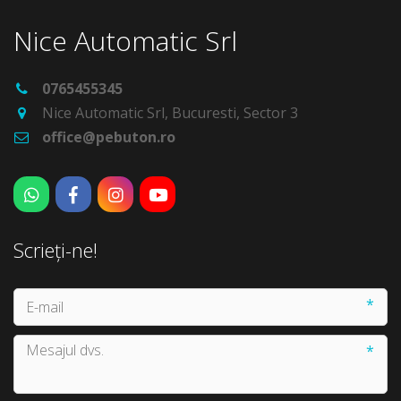
Nice Automatic Srl
0765455345
Nice Automatic Srl
,
Bucuresti
,
Sector 3
office@pebuton.ro
Scrieți-ne!
*
*