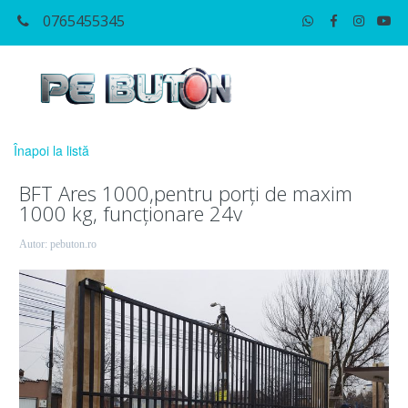
0765455345
Înapoi la listă
BFT Ares 1000,pentru porți de maxim
1000 kg, funcționare 24v
Autor:
pebuton.ro