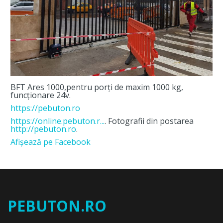
BFT Ares 1000,pentru porți de maxim 1000 kg,
funcționare 24v.
https://pebuton.ro
https://online.pebuton.r...
. Fotografii din postarea
http://pebuton.ro
.
Afişează pe Facebook
PEBUTON.RO