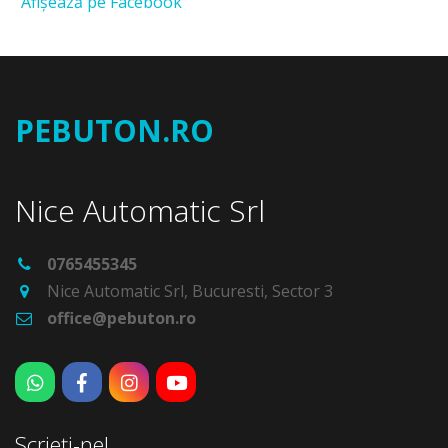
Afişează pe Facebook
PEBUTON.RO
Nice Automatic Srl
0765455345
Nice Automatic Srl
,
Bucuresti
,
Sector 3
office@pebuton.ro
Scrieți-ne!